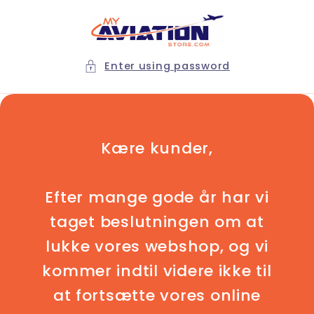
Skip to
content
Enter using password
Kære kunder,
Efter mange gode år har vi
taget beslutningen om at
lukke vores webshop, og vi
kommer indtil videre ikke til
at fortsætte vores online