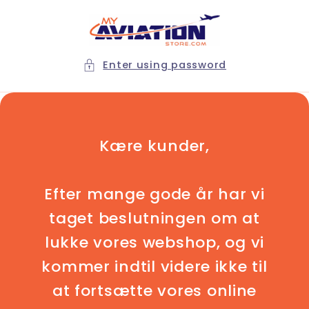
Skip to
content
Enter using password
Kære kunder,
Efter mange gode år har vi
taget beslutningen om at
lukke vores webshop, og vi
kommer indtil videre ikke til
at fortsætte vores online